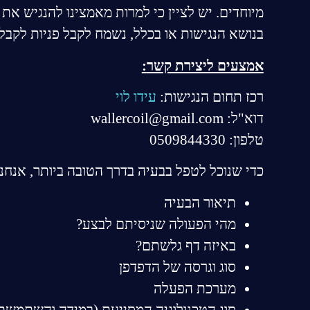
מיוחדים. יש לציין כי למרות מאמצינו להנגיש א
בנושא הנגישות או בכלל, נשמח לקבל פניות לקבלת
אמצעים ליצירת קשר
:
רכז תחום הנגישות:
עידו לוי
דוא"ל: wallercoil@gmail.com
טלפון: 0509844330
כדי שנוכל לטפל בבעיה בדרך הטובה ביותר, אנח
תיאור הבעיה
מהי הפעולה שניסיתם לבצע?
באיזה דף גלשתם?
סוג וגרסה של הדפדפן
מערכת הפעלה
סוג הטכנולוגיה המסייעת (במידה והשתמשת