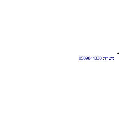
משרד: 0509844330