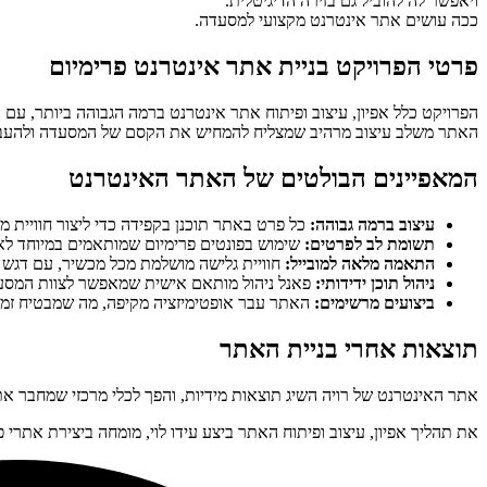
ויאפשר לה להוביל גם בזירה הדיגיטלית.
ככה עושים אתר אינטרנט מקצועי למסעדה.
פרטי הפרויקט בניית אתר אינטרנט פרימיום
הפרויקט כלל אפיון, עיצוב ופיתוח אתר אינטרנט ברמה הגבוהה ביותר, עם ד
האתר משלב עיצוב מרהיב שמצליח להמחיש את הקסם של המסעדה ולהעביר 
המאפיינים הבולטים של האתר האינטרנט
עיצוב ברמה גבוהה:
כל פרט באתר תוכנן בקפידה כדי ליצור חוויית 
תשומת לב לפרטים:
שימוש בפונטים פרימיום שמותאמים במיוחד לא
התאמה מלאה למובייל:
חוויית גלישה מושלמת מכל מכשיר, עם דגש ע
ניהול תוכן ידידותי:
פאנל ניהול מותאם אישית שמאפשר לצוות המסע
ביצועים מרשימים:
האתר עבר אופטימיזציה מקיפה, מה שמבטיח זמני
תוצאות אחרי בניית האתר
אתר האינטרנט של רויה השיג תוצאות מידיות, והפך לכלי מרכזי שמחבר א
את תהליך אפיון, עיצוב ופיתוח האתר ביצע עידו לוי, מומחה ביצירת אתרי