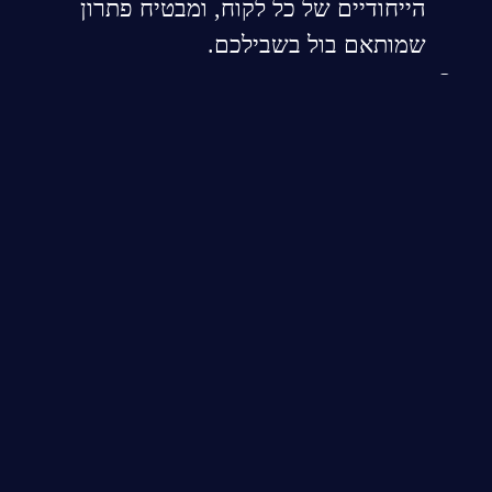
הייחודיים של כל לקוח, ומבטיח פתרון
שמותאם בול בשבילכם.
תוצאה מרשימה:
אתרים שמושכים תשומת
לב, עובדים בצורה חלקה ומביאים תוצאות.
מה הצעד הבא?
אם אתם רוצים לקחת את העסק שלכם לשלב
הבא, אני מזמין אתכם ליצור איתי קשר. יחד נבנה
אתר שייצג אתכם בצורה הטובה ביותר וייתן לכם
יתרון מול המתחרים.
עידו לוי – בונה אתרים
באור יהודה
שמתמקד ביצירת נוכחות דיגיטלית
שתעבוד עבורכם. פנו אליי עוד היום ותנו לי
לעזור לכם להפוך את החזון הדיגיטלי שלכם
למציאות! אני בונה אתרים ב-אור יהודה לעסקים